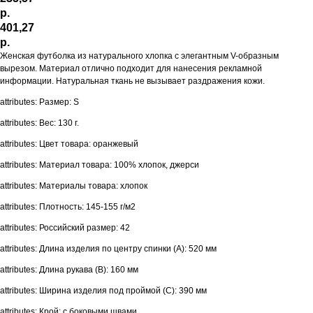
р.
401,27
р.
Женская футболка из натурального хлопка с элегантным V-образным
вырезом. Материал отлично подходит для нанесения рекламной
информации. Натуральная ткань не вызывает раздражения кожи.
attributes: Размер: S
attributes: Вес: 130 г.
attributes: Цвет товара: оранжевый
attributes: Материал товара: 100% хлопок, джерси
attributes: Материалы товара: хлопок
attributes: Плотность: 145-155 г/м2
attributes: Российский размер: 42
attributes: Длина изделия по центру спинки (A): 520 мм
attributes: Длина рукава (B): 160 мм
attributes: Ширина изделия под проймой (С): 390 мм
attributes: Крой: с боковыми швами