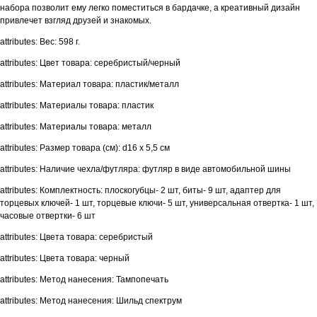
набора позволит ему легко поместиться в бардачке, а креативный дизайн
привлечет взгляд друзей и знакомых.
attributes: Вес: 598 г.
attributes: Цвет товара: серебристый/черный
attributes: Материал товара: пластик/металл
attributes: Материалы товара: пластик
attributes: Материалы товара: металл
attributes: Размер товара (см): d16 х 5,5 см
attributes: Наличие чехла/футляра: футляр в виде автомобильной шины
attributes: Комплектность: плоскогубцы- 2 шт, биты- 9 шт, адаптер для
торцевых ключей- 1 шт, торцевые ключи- 5 шт, универсальная отвертка- 1 шт,
часовые отвертки- 6 шт
attributes: Цвета товара: серебристый
attributes: Цвета товара: черный
attributes: Метод нанесения: Тампопечать
attributes: Метод нанесения: Шильд спектрум