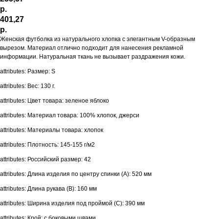
р.
401,27
р.
Женская футболка из натурального хлопка с элегантным V-образным
вырезом. Материал отлично подходит для нанесения рекламной
информации. Натуральная ткань не вызывает раздражения кожи.
attributes: Размер: S
attributes: Вес: 130 г.
attributes: Цвет товара: зеленое яблоко
attributes: Материал товара: 100% хлопок, джерси
attributes: Материалы товара: хлопок
attributes: Плотность: 145-155 г/м2
attributes: Российский размер: 42
attributes: Длина изделия по центру спинки (A): 520 мм
attributes: Длина рукава (B): 160 мм
attributes: Ширина изделия под проймой (С): 390 мм
attributes: Крой: с боковыми швами