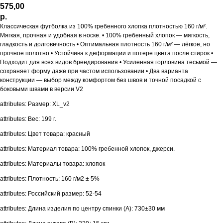
575,00
р.
Классическая футболка из 100% гребенного хлопка плотностью 160 г/м².
Мягкая, прочная и удобная в носке. • 100% гребенный хлопок — мягкость,
гладкость и долговечность • Оптимальная плотность 160 г/м² — лёгкое, но
прочное полотно • Устойчива к деформации и потере цвета после стирок •
Подходит для всех видов брендирования • Усиленная горловина тесьмой —
сохраняет форму даже при частом использовании • Два варианта
конструкции — выбор между комфортом без швов и точной посадкой с
боковыми швами в версии V2
attributes: Размер: XL_v2
attributes: Вес: 199 г.
attributes: Цвет товара: красный
attributes: Материал товара: 100% гребенной хлопок, джерси.
attributes: Материалы товара: хлопок
attributes: Плотность: 160 г/м2 ± 5%
attributes: Российский размер: 52-54
attributes: Длина изделия по центру спинки (A): 730±30 мм