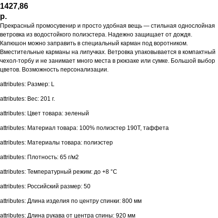
1427,86
р.
Прекрасный промосувенир и просто удобная вещь — стильная однослойная
ветровка из водостойкого полиэстера. Надежно защищает от дождя.
Капюшон можно заправить в специальный карман под воротником.
Вместительные карманы на липучках. Ветровка упаковывается в компактный
чехол-торбу и не занимает много места в рюкзаке или сумке. Большой выбор
цветов. Возможность персонализации.
attributes: Размер: L
attributes: Вес: 201 г.
attributes: Цвет товара: зеленый
attributes: Материал товара: 100% полиэстер 190T, таффета
attributes: Материалы товара: полиэстер
attributes: Плотность: 65 г/м2
attributes: Температурный режим: до +8 °C
attributes: Российский размер: 50
attributes: Длина изделия по центру спинки: 800 мм
attributes: Длина рукава от центра спины: 920 мм