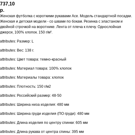
737,10
р.
Женская футболка с короткими рукавами Ace. Модель стандартной посадки.
Женская и детская модели - со швами по бокам. Резинка с эластаном и
двойной строчкой на воротнике. Лента от плеча к плечу. Однослойная
джерси, 100% хлопок. 150 г/м².
attributes: Размер: L
attributes: Вес: 138 г.
attributes: Цвет товара: темно-красный
attributes: Материал товара: 100% хлопок
attributes: Материалы товара: хлопок
attributes: Плотность: 150 г/м2
attributes: Российский размер: 48-50
attributes: Ширина низа изделия: 480 мм
attributes: Ширина груди изделия (ПО груди): 480 мм
attributes: Длина изделия по центру спинки: 605 мм
attributes: Длина рукава от центра спины: 395 мм