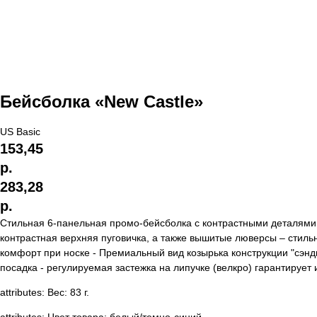
Бейсболка «New Castle»
US Basic
153,45
р.
283,28
р.
Стильная 6-панельная промо-бейсболка с контрастными деталями.
контрастная верхняя пуговичка, а также вышитые люверсы – сти
комфорт при носке - Премиальный вид козырька конструкции "сэндв
посадка - регулируемая застежка на липучке (велкро) гарантирует
attributes: Вес: 83 г.