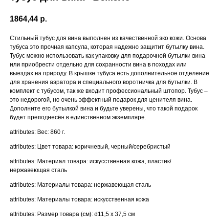
1864,44
р.
Стильный тубус для вина выполнен из качественной эко кожи. Основа
тубуса это прочная капсула, которая надежно защитит бутылку вина.
Тубус можно использовать как упаковку для подарочной бутылки вина
или приобрести отдельно для сохранности вина в походах или
выездах на природу. В крышке тубуса есть дополнительное отделение
для хранения аэратора и специального воротничка для бутылки. В
комплект с тубусом, так же входит профессиональный штопор. Тубус –
это недорогой, но очень эффектный подарок для ценителя вина.
Дополните его бутылкой вина и будьте уверены, что такой подарок
будет преподнесён в единственном экземпляре.
attributes: Вес: 860 г.
attributes: Цвет товара: коричневый, черный/серебристый
attributes: Материал товара: искусственная кожа, пластик/
нержавеющая cталь
attributes: Материалы товара: нержавеющая cталь
attributes: Материалы товара: искусственная кожа
attributes: Размер товара (см): d11,5 х 37,5 см