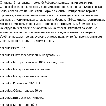
Стильная 6-панельная промо-бейсболка с контрастными деталями.
Отличный выбор для яркого и запоминающегося брендинга. - Классическая
бейсболка сшита из 6 панелей. - Яркие акценты – контрастная верхняя
пуговичка, а также вышитые люверсы – стильная деталь, привлекающая
внимание и усиливающая узнаваемость бренда. - Эффективная вентиляция:
люверсы обеспечивают комфорт при носке - Премиальный вид козырька
конструкции "сэндвич" с декоративным контрастным кантом по краю, не
только эстетично, но и повышает жесткость и долговечность козырька. -
Удобная посадка - регулируемая застежка на липучке (велкро) гарантирует
идеальное прилегание на любую голову.
attributes: Вес: 97 г.
attributes: Цвет товара: черный/натуральный
attributes: Материал товара: 100% хлопок, твил
attributes: Материалы товара: хлопок
attributes: Материалы товара: твил
attributes: Плотность: 270 г/м2
attributes: Обхват головы: 56 см
attributes: Вид застежки: липучка
attributes: Кол-во панелей: 6